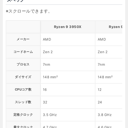
Ryzen 9 3950X
Ryzen 9 
メーカー
AMD
AMD
コードネーム
Zen 2
Zen 2
プロセス
7nm
7nm
ダイサイズ
148 mm²
148 mm²
CPUコア数
16
12
スレッド数
32
24
定格クロック
3.5 GHz
3.8 GHz
最大クロック
4.7 GHz
4.6 GHz