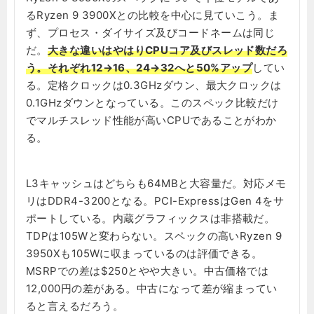
るRyzen 9 3900Xとの比較を中心に見ていこう。ま
ず、プロセス・ダイサイズ及びコードネームは同じ
だ。
大きな違いはやはりCPUコア及びスレッド数だろ
う。それぞれ12→16、24→32へと50%アップ
してい
る。定格クロックは0.3GHzダウン、最大クロックは
0.1GHzダウンとなっている。このスペック比較だけ
でマルチスレッド性能が高いCPUであることがわか
る。
L3キャッシュはどちらも64MBと大容量だ。対応メモ
リはDDR4-3200となる。PCI-ExpressはGen 4をサ
ポートしている。内蔵グラフィックスは非搭載だ。
TDPは105Wと変わらない。スペックの高いRyzen 9
3950Xも105Wに収まっているのは評価できる。
MSRPでの差は$250とやや大きい。中古価格では
12,000円の差がある。中古になって差が縮まってい
ると言えるだろう。