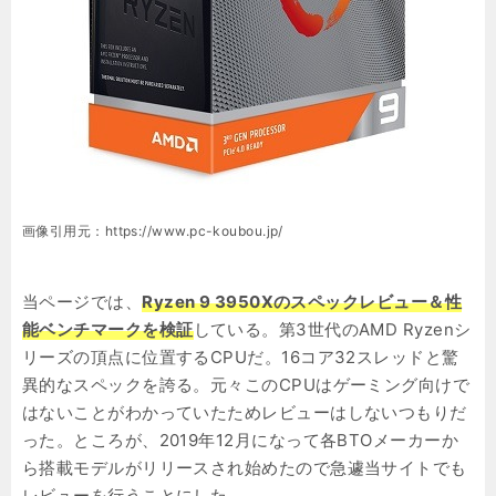
画像引用元：https://www.pc-koubou.jp/
当ページでは、
Ryzen 9 3950Xのスペックレビュー＆性
能ベンチマークを検証
している。第3世代のAMD Ryzenシ
リーズの頂点に位置するCPUだ。16コア32スレッドと驚
異的なスペックを誇る。元々このCPUはゲーミング向けで
はないことがわかっていたためレビューはしないつもりだ
った。ところが、2019年12月になって各BTOメーカーか
ら搭載モデルがリリースされ始めたので急遽当サイトでも
レビューを行うことにした。