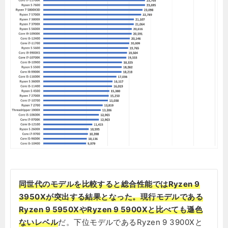
同世代のモデルを比較すると総合性能ではRyzen 9
3950Xが突出する結果となった。現行モデルである
Ryzen 9 5950XやRyzen 9 5900Xと比べても遜色
ないレベル
だ。下位モデルであるRyzen 9 3900Xと