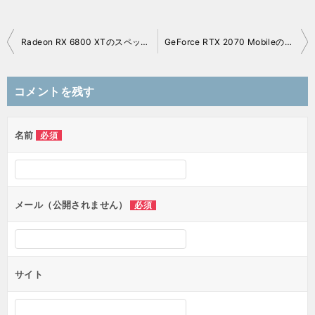
Radeon RX 6800 XTのスペックレビュー＆性能ベンチマークを検証【2026年】
GeForce RTX 2070 Mobileのレビュー＆中古ゲーミングノートPC紹介【2026年】
投
稿
コメントを残す
ナ
ビ
ゲ
名前
必須
ー
シ
ョ
ン
メール（公開されません）
必須
サイト