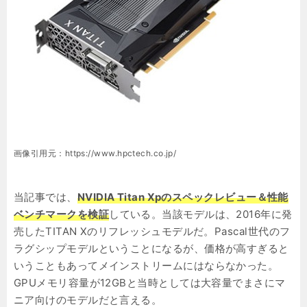
画像引用元：https://www.hpctech.co.jp/
当記事では、
NVIDIA Titan Xpのスペックレビュー＆性能
ベンチマークを検証
している。当該モデルは、2016年に発
売したTITAN Xのリフレッシュモデルだ。Pascal世代のフ
ラグシップモデルということになるが、価格が高すぎると
いうこともあってメインストリームにはならなかった。
GPUメモリ容量が12GBと当時としては大容量でまさにマ
ニア向けのモデルだと言える。