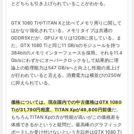
とどちらも引き上げられていることがわかる。
GTX 1080 TiやTITAN Xと比べてメモリ周りに関して
はかなり強化されている。メモリタイプは共通の
GDDR5Xだが、GPUメモリは12GBに戻している。ま
た、GTX 1080 Tiと同じ11 GB/sのモジュールを持つ
384bitのメモリインターフェースを採用。それを11.4
Gb/sにわずかにオーバークロックをして結果的に理
論上の処理能力は547 GB/sへと向上し性能の底上げ
が行われていると言える。消費電力は横並びの250W
に抑えられている。
価格については、現在国内での中古価格はGTX 1080
Tiが31,790円程度、TITAN Xpが49,800円前後
だ。
もちろんTITAN Xpの方が性能が高いがこの価格差を
体感できるかというと疑問だ。最高峰のグラフィック
ボードしか受け付けないという方以外はGTX 1080 Ti