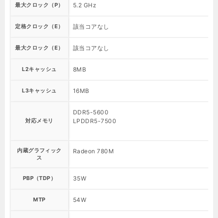
最大クロック（P）
5.2 GHz
定格クロック（E）
該当コアなし
最大クロック（E）
該当コアなし
L2キャッシュ
8MB
L3キャッシュ
16MB
DDR5-5600
対応メモリ
LPDDR5-7500
内蔵グラフィック
Radeon 780M
I
ス
PBP（TDP）
35W
MTP
54W