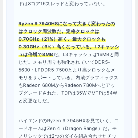
ドは8コア16スレッドと変わっていない。
Ryzen 9 7940HSになって大きく変わったの
はクロック周波数だ。定格クロックは
0.70GHz（21%）高く、最大クロックも
0.30GHz（6%）高くなっている。L2キャッシ
ュは倍増で8MB
だ。L3キャッシュは16MBと同
じだ。メモリ周りも強化されていてDDR5-
5600・LPDDR5-7500とより高クロックなメ
モリをサポートしている。内蔵グラフィックス
もRadeon 680MからRadeon 780Mへとアッ
プグレードされた。TDPは35WでMTPは54W
と変更なしだ。
ハイエンドのRyzen 9 7945HXを見ていく。コ
ードネームはZen 4（Dragon Range）だ。モ
ノリシックでは2つのダイを組み合わせたチッ