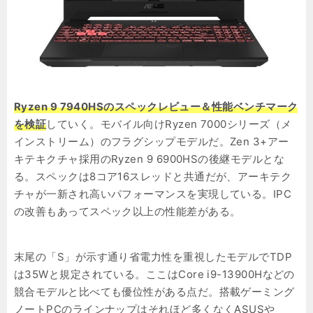
Ryzen 9 7940HSのスペックレビュー＆性能ベンチマーク
を検証
していく。モバイル向けRyzen 7000シリーズ（メ
インストリーム）のフラグシップモデルだ。Zen 3+アー
キテキクチャ採用のRyzen 9 6900HSの後継モデルとな
る。スペックは8コア16スレッドと共通だが、アーキテク
チャが一新され高いパフォーマンスを実現している。IPC
の改善もあってスペック以上の性能差がある。
末尾の「S」が示す通り省電力性を重視したモデルでTDP
は35Wと規定されている。ここはCore i9-13900Hなどの
競合モデルと比べても優位性がある点だ。搭載ゲーミング
ノートPCのラインナップはそれほど多くなくASUSや