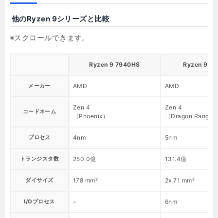
他のRyzen 9シリーズと比較
Ryzen 9 7940HS
Ryzen 9 7
メーカー
AMD
AMD
Zen 4
Zen 4
コードネーム
（Phoenix）
（Dragon Range
プロセス
4nm
5nm
トランジスタ数
250.0億
131.4億
ダイサイズ
178 mm²
2x 71 mm²
I/Oプロセス
–
6nm